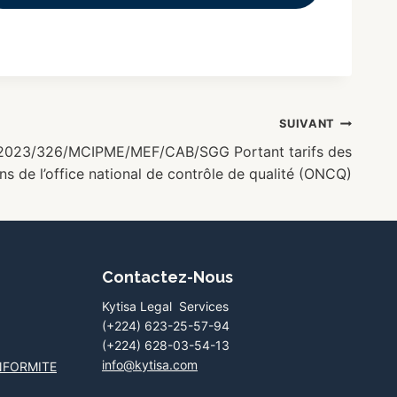
SUIVANT
C/2023/326/MCIPME/MEF/CAB/SGG Portant tarifs des
ns de l’office national de contrôle de qualité (ONCQ)
Contactez-Nous
Kytisa Legal Services
(+224) 623-25-57-94
(+224) 628-03-54-13
info@kytisa.com
NFORMITE