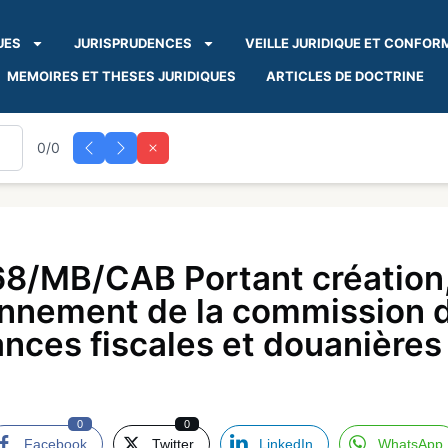
UES
JURISPRUDENCES
VEILLE JURIDIQUE ET CONFOR
MEMOIRES ET THESES JURIDIQUES
ARTICLES DE DOCTRINE
0/0
8/MB/CAB Portant création, 
onnement de la commission d
nces fiscales et douanières
0
0
Facebook
Twitter
LinkedIn
WhatsApp