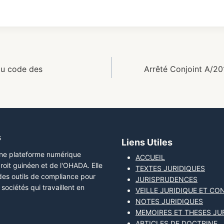
du code des
Arrêté Conjoint A/
s
Liens Utiles
une plateforme numérique
ACCUEIL
roit guinéen et de l'OHADA. Elle
TEXTES JURIDIQUES
 des outils de compliance pour
JURISPRUDENCES
sociétés qui travaillent en
VEILLE JURIDIQUE ET CO
NOTES JURIDIQUES
MEMOIRES ET THESES JU
ARTICLES DE DOCTRINE