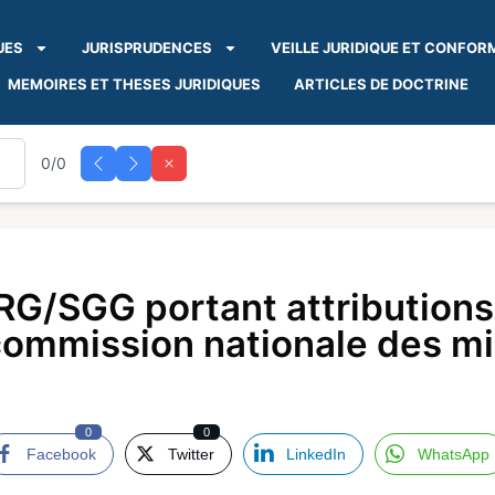
UES
JURISPRUDENCES
VEILLE JURIDIQUE ET CONFOR
MEMOIRES ET THESES JURIDIQUES
ARTICLES DE DOCTRINE
0/0
RG/SGG portant attributions
commission nationale des m
0
0
Facebook
Twitter
LinkedIn
WhatsApp