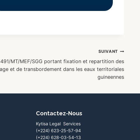
SUIVANT
/491/MT/MEF/SGG portant fixation et repartition des
age et de transbordement dans les eaux territoriales
guineennes
Contactez-Nous
Kytisa Legal Services
(+224) 623-25-57-94
(+224) 628-03-54-13