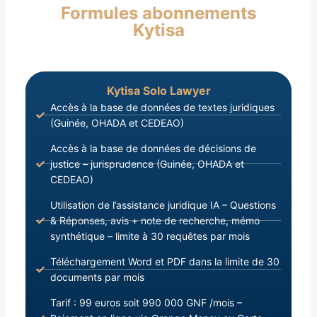
Formules abonnements
Septembre 2021, portant Prise Effective du
Kytisa
Pouvoir par les Forces de Défense et de Sécurité,
Kytisa Solo Lawyer
Accès à la base de données de textes juridiques
(Guinée, OHADA et CEDEAO)
Accès à la base de données de décisions de
justice – jurisprudence (Guinée, OHADA et
CEDEAO)
Utilisation de l’assistance juridique IA – Questions
& Réponses, avis + note de recherche, mémo
synthétique – limite à 30 requêtes par mois
Téléchargement Word et PDF dans la limite de 30
documents par mois
Tarif : 99 euros soit 990 000 GNF /mois –