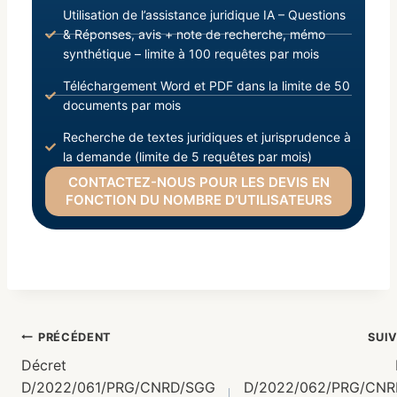
Utilisation de l’assistance juridique IA – Questions
& Réponses, avis + note de recherche, mémo
synthétique – limite à 100 requêtes par mois
Téléchargement Word et PDF dans la limite de 50
documents par mois
Recherche de textes juridiques et jurisprudence à
la demande (limite de 5 requêtes par mois)
CONTACTEZ-NOUS POUR LES DEVIS EN
FONCTION DU NOMBRE D’UTILISATEURS
PRÉCÉDENT
SUI
Décret
D/2022/061/PRG/CNRD/SGG
D/2022/062/PRG/CN