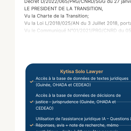
Décret D/2022/065/PRG/CNRD/SGG du 27 janvier
LE PRESIDENT DE LA TRANSITION,
Vu la Charte de la Transition;
Vu la Loi L/2018/025/AN du 3 Juillet 2018, port
Vu le Communiqué N°01/2021/PRG/CNRD du 05 Sep
Kytisa Solo Lawyer
Accès à la base de données de textes juridiques
(Guinée, OHADA et CEDEAO)
Accès à la base de données de décisions de
justice – jurisprudence (Guinée, OHADA et
CEDEAO)
Utilisation de l’assistance juridique IA – Questions 
Réponses, avis + note de recherche, mémo