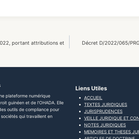
2, portant attributions et
Décret D/2022/065/PRG
s
Liens Utiles
une plateforme numérique
ACCUEIL
roit guinéen et de l'OHADA. Elle
TEXTES JURIDIQUES
 des outils de compliance pour
JURISPRUDENCES
sociétés qui travaillent en
VEILLE JURIDIQUE ET CO
NOTES JURIDIQUES
MEMOIRES ET THESES JU
ARTICLES DE DOCTRINE