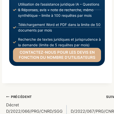
Utilisation de l’assistance juridique IA – Questions
& Réponses, avis + note de recherche, mémo
synthétique – limite à 100 requêtes par mois
Téléchargement Word et PDF dans la limite de 50
documents par mois
Recherche de textes juridiques et jurisprudence à
la demande (limite de 5 requêtes par mois)
CONTACTEZ-NOUS POUR LES DEVIS EN
FONCTION DU NOMBRE D’UTILISATEURS
PRÉCÉDENT
SUI
Décret
D/2022/066/PRG/CNRD/SGG
D/2022/067/PRG/CN