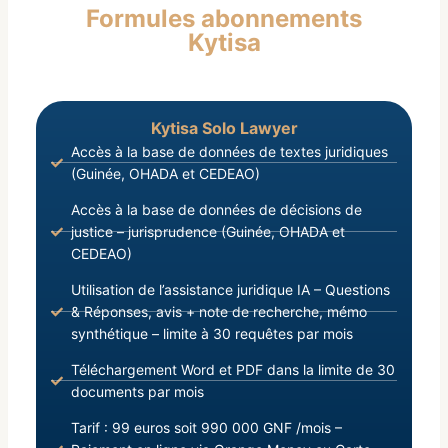
Formules abonnements
Vu le procès-verbal de réunion N∘001 du 16
Kytisa
Septembre 2021, faisant du CNRD l’organe central
de décision et confirmant le Président du CNRD
Président de la République, Chef de l’État;
Kytisa Solo Lawyer
Accès à la base de données de textes juridiques
(Guinée, OHADA et CEDEAO)
Accès à la base de données de décisions de
justice – jurisprudence (Guinée, OHADA et
CEDEAO)
Utilisation de l’assistance juridique IA – Questions
& Réponses, avis + note de recherche, mémo
synthétique – limite à 30 requêtes par mois
Téléchargement Word et PDF dans la limite de 30
documents par mois
Tarif : 99 euros soit 990 000 GNF /mois –