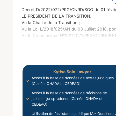
Décret D/2022/072/PRG/CNRD/SGG du 01 février 2
LE PRESIDENT DE LA TRANSITION,
Vu la Charte de la Transition ;
Vu la Loi L/2018/025/AN du 03 Juillet 2018, por
Vu le Communiqué Nº001/2021/PRG/CNRD/SGG du 0
Kytisa Solo Lawyer
Accès à la base de données de textes juridiques
(Guinée, OHADA et CEDEAO)
Accès à la base de données de décisions de
justice – jurisprudence (Guinée, OHADA et
CEDEAO)
Utilisation de l’assistance juridique IA – Questions 