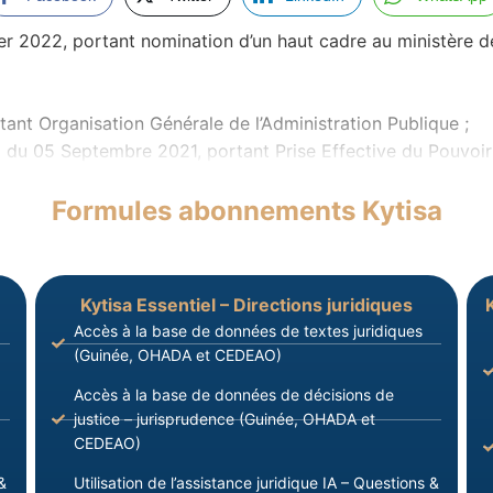
022, portant nomination d’un haut cadre au ministère de t
tant Organisation Générale de l’Administration Publique ;
5 Septembre 2021, portant Prise Effective du Pouvoir pa
Formules abonnements Kytisa
Kytisa Essentiel – Directions juridiques
Accès à la base de données de textes juridiques
(Guinée, OHADA et CEDEAO)
Accès à la base de données de décisions de
justice – jurisprudence (Guinée, OHADA et
CEDEAO)
&
Utilisation de l’assistance juridique IA – Questions &