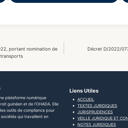
22, portant nomination de
Décret D/2022/073
 transports
s
Liens Utiles
une plateforme numérique
ACCUEIL
roit guinéen et de l'OHADA. Elle
TEXTES JURIDIQUES
 des outils de compliance pour
JURISPRUDENCES
sociétés qui travaillent en
VEILLE JURIDIQUE ET CO
NOTES JURIDIQUES