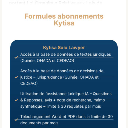
portant Loi Organique Relative aux Lois de
Finances:
Formules abonnements
Vu la Loi L/2017/006/CNT du 09 Septembre 2011,
Kytisa
portant Code Minier de la République de Guinée
telle que modifiée par la loi L/2013/053/CNT du
08 Avril 2013, portant modification de certaines
dispositions du Code Minier ;
Kytisa Solo Lawyer
Accès à la base de données de textes juridiques
(Guinée, OHADA et CEDEAO)
Accès à la base de données de décisions de
justice – jurisprudence (Guinée, OHADA et
CEDEAO)
Utilisation de l’assistance juridique IA – Questions
& Réponses, avis + note de recherche, mémo
synthétique – limite à 30 requêtes par mois
Téléchargement Word et PDF dans la limite de 30
documents par mois