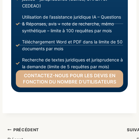
CEDEAO)
Utilisation de l’assistance juridique IA – Questions
& Réponses, avis + note de recherche, mémo
synthétique – limite à 100 requêtes par mois
Téléchargement Word et PDF dans la limite de 50
documents par mois
Recherche de textes juridiques et jurisprudence à
la demande (limite de 5 requêtes par mois)
CONTACTEZ-NOUS POUR LES DEVIS EN
FONCTION DU NOMBRE D’UTILISATEURS
PRÉCÉDENT
SUIV