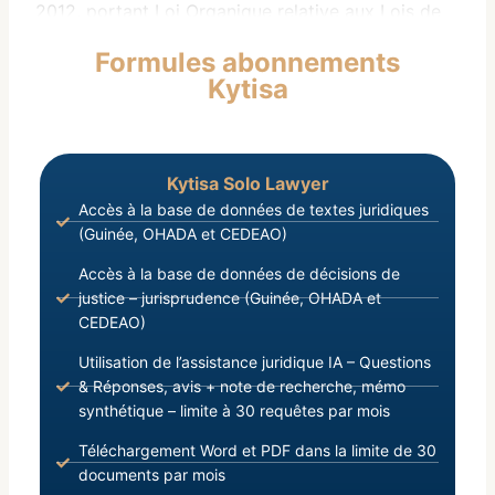
2012, portant Loi Organique relative aux Lois de
Finances;
Formules abonnements
Vu la Loi L/2017/056/AN du 08 Décembre 2017,
Kytisa
modifiant
Kytisa Solo Lawyer
Accès à la base de données de textes juridiques
(Guinée, OHADA et CEDEAO)
Accès à la base de données de décisions de
justice – jurisprudence (Guinée, OHADA et
CEDEAO)
Utilisation de l’assistance juridique IA – Questions
& Réponses, avis + note de recherche, mémo
synthétique – limite à 30 requêtes par mois
Téléchargement Word et PDF dans la limite de 30
documents par mois