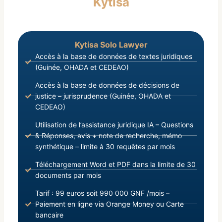
Kytisa
Nationales, des Conventions, Traités et Accords
Internationaux en vigueur ;
Kytisa Solo Lawyer
Accès à la base de données de textes juridiques
(Guinée, OHADA et CEDEAO)
Accès à la base de données de décisions de
justice – jurisprudence (Guinée, OHADA et
CEDEAO)
Utilisation de l’assistance juridique IA – Questions
& Réponses, avis + note de recherche, mémo
synthétique – limite à 30 requêtes par mois
Téléchargement Word et PDF dans la limite de 30
documents par mois
Tarif : 99 euros soit 990 000 GNF /mois –
Paiement en ligne via Orange Money ou Carte
bancaire