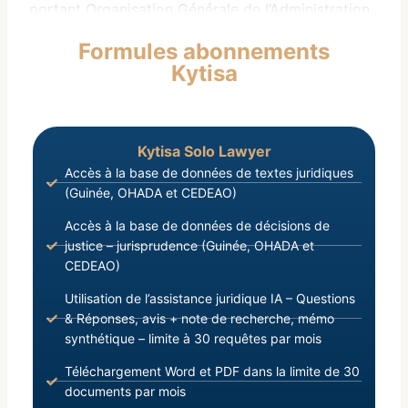
portant Organisation Générale de l’Administration
Publique ;
Formules abonnements
Vu la Loi L/2019/027/AN du 07 Juin 2019, portant
Kytisa
Statut Général des Agents de l’Etat ;
Kytisa Solo Lawyer
Accès à la base de données de textes juridiques
(Guinée, OHADA et CEDEAO)
Accès à la base de données de décisions de
justice – jurisprudence (Guinée, OHADA et
CEDEAO)
Utilisation de l’assistance juridique IA – Questions
& Réponses, avis + note de recherche, mémo
synthétique – limite à 30 requêtes par mois
Téléchargement Word et PDF dans la limite de 30
documents par mois