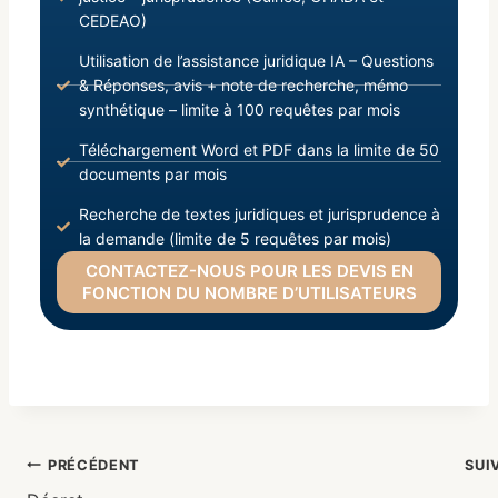
CEDEAO)
Utilisation de l’assistance juridique IA – Questions
& Réponses, avis + note de recherche, mémo
synthétique – limite à 100 requêtes par mois
Téléchargement Word et PDF dans la limite de 50
documents par mois
Recherche de textes juridiques et jurisprudence à
la demande (limite de 5 requêtes par mois)
CONTACTEZ-NOUS POUR LES DEVIS EN
FONCTION DU NOMBRE D’UTILISATEURS
PRÉCÉDENT
SUI