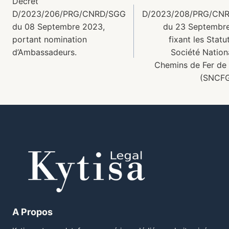
Décret
D/2023/206/PRG/CNRD/SGG
D/2023/208/PRG/CN
du 08 Septembre 2023,
du 23 Septembr
portant nomination
fixant les Statu
d’Ambassadeurs.
Société Nation
Chemins de Fer de
(SNCFG
A Propos