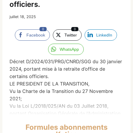
officiers.
juillet 18, 2025
0
0
Facebook
Twitter
LinkedIn
WhatsApp
Décret D/2024/031/PRG/CNRD/SGG du 30 janvier
2024, portant mise à la retraite d’office de
certains officiers.
LE PRESIDENT DE LA TRANSITION,
Vu la Charte de la Transition du 27 Novembre
2021;
Vu la Loi L/2018/025/AN du 03 Juillet 2018,
portant Organisation Générale de l’Administration
Publique ;
Formules abonnements
Vu l’Ordonnance O/2021/001/PRG/CNRD/SGG du