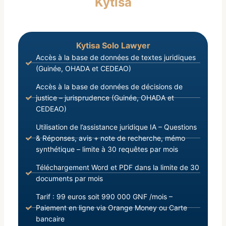
Kytisa
17 Septembre 2021, portant Prorogation des Lois
Nationales, des Conventions, Traités et Accords
Internationaux en vigueur ;
Kytisa Solo Lawyer
Accès à la base de données de textes juridiques
(Guinée, OHADA et CEDEAO)
Accès à la base de données de décisions de
justice – jurisprudence (Guinée, OHADA et
CEDEAO)
Utilisation de l’assistance juridique IA – Questions
& Réponses, avis + note de recherche, mémo
synthétique – limite à 30 requêtes par mois
Téléchargement Word et PDF dans la limite de 30
documents par mois
Tarif : 99 euros soit 990 000 GNF /mois –
Paiement en ligne via Orange Money ou Carte
bancaire