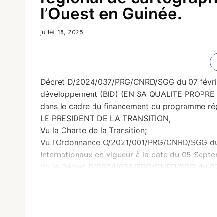
l’Ouest en Guinée.
juillet 18, 2025
Décret D/2024/037/PRG/CNRD/SGG du 07 février 2
développement (BID) (EN SA QUALITE PROP
dans le cadre du financement du programme régio
LE PRESIDENT DE LA TRANSITION,
Vu la Charte de la Transition;
Vu l’Ordonnance O/2021/001/PRG/CNRD/SGG du 17
Internationaux en vigueur à la date du 05 Sept
Vu le Décret D/2024/036/PRG/CNRD/SGG du 07 