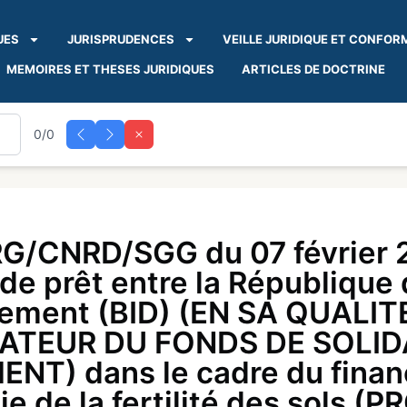
UES
JURISPRUDENCES
VEILLE JURIDIQUE ET CONFOR
MEMOIRES ET THESES JURIDIQUES
ARTICLES DE DOCTRINE
0/0
G/CNRD/SGG du 07 février 2
d de prêt entre la Républiqu
pement (BID) (EN SA QUALI
ATEUR DU FONDS DE SOLID
NT) dans le cadre du fina
e de la fertilité des sols (P