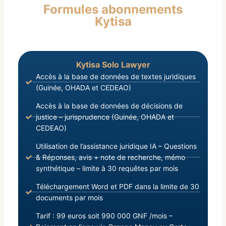
Formules abonnements
à l’Organisation Générale et au Fonctionnement
Kytisa
des Forces de Défense en République de Guinée ;
Kytisa Solo Lawyer
Accès à la base de données de textes juridiques
(Guinée, OHADA et CEDEAO)
Accès à la base de données de décisions de
justice – jurisprudence (Guinée, OHADA et
CEDEAO)
Utilisation de l’assistance juridique IA – Questions
& Réponses, avis + note de recherche, mémo
synthétique – limite à 30 requêtes par mois
Téléchargement Word et PDF dans la limite de 30
documents par mois
Tarif : 99 euros soit 990 000 GNF /mois –