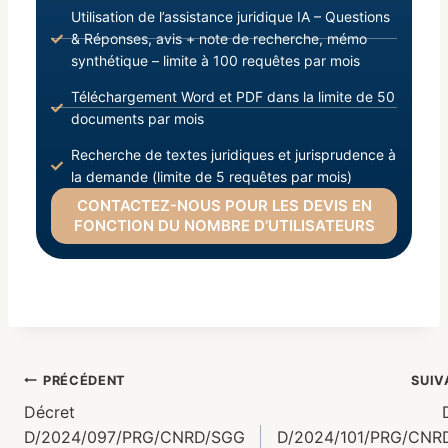
Utilisation de l’assistance juridique IA – Questions
& Réponses, avis + note de recherche, mémo
synthétique – limite à 100 requêtes par mois
Téléchargement Word et PDF dans la limite de 50
documents par mois
Recherche de textes juridiques et jurisprudence à
la demande (limite de 5 requêtes par mois)
CONTACTEZ-NOUS POUR LES DEVIS EN
FONCTION DU NOMBRE D’UTILISATEURS
PRÉCÉDENT
SUIV
Décret
D/2024/097/PRG/CNRD/SGG
D/2024/101/PRG/CNR