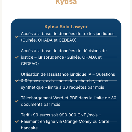
Kytisa
Septembre 2021, portant Nomination du Grand
Chancelier de l’Ordre National du Mérite ;
Kytisa Solo Lawyer
Accès à la base de données de textes juridiques
(Guinée, OHADA et CEDEAO)
Accès à la base de données de décisions de
justice – jurisprudence (Guinée, OHADA et
CEDEAO)
Utilisation de l’assistance juridique IA – Questions
& Réponses, avis + note de recherche, mémo
synthétique – limite à 30 requêtes par mois
Téléchargement Word et PDF dans la limite de 30
documents par mois
Tarif : 99 euros soit 990 000 GNF /mois –
Paiement en ligne via Orange Money ou Carte
bancaire