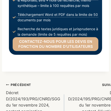
& Réponses, avis + note de recherche, mémo
synthétique – limite à 100 requêtes par mois
Téléchargement Word et PDF dans la limite de 50
documents par mois
Recherche de textes juridiques et jurisprudence à
la demande (limite de 5 requêtes par mois)
CONTACTEZ-NOUS POUR LES DEVIS EN
FONCTION DU NOMBRE D’UTILISATEURS
PRÉCÉDENT
SUI
Décret
D/2024/193/PRG/CNRD/SGG
D/2024/195/PRG/CNR
du 1er novembre 2024,
du 1er novembre