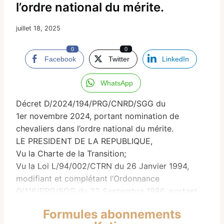
l’ordre national du mérite.
juillet 18, 2025
0
0
Facebook
Twitter
LinkedIn
WhatsApp
Décret D/2024/194/PRG/CNRD/SGG du
1er novembre 2024, portant nomination de
chevaliers dans l’ordre national du mérite.
LE PRESIDENT DE LA REPUBLIQUE,
Vu la Charte de la Transition;
Vu la Loi L/94/002/CTRN du 26 Janvier 1994,
modifiant et complétant l’Ordonnance
O/116/PRG/SGG du 22 Septembre 1986, portant
Création de l’Ordre National du Mérite ;
Formules abonnements
Vu le Décret D/2021/002/PRG/CNRD/SGG du 27