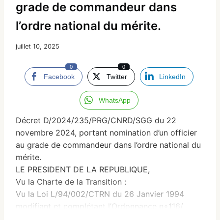
grade de commandeur dans
l’ordre national du mérite.
juillet 10, 2025
0
0
Facebook
Twitter
LinkedIn
WhatsApp
Décret D/2024/235/PRG/CNRD/SGG du 22
novembre 2024, portant nomination d’un officier
au grade de commandeur dans l’ordre national du
mérite.
LE PRESIDENT DE LA REPUBLIQUE,
Vu la Charte de la Transition :
Vu la Loi L/94/002/CTRN du 26 Janvier 1994
modifiant et complétant l’Ordonnance n∘116/
PRG/SGG du 22 Septembre 1986, portant