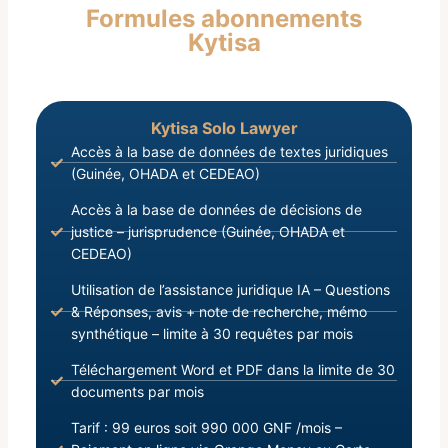
Formules abonnements
Création de l’Ordre National du Mérite ;
Kytisa
Vu le Décret D/98/177/PRG/SGG du 17 Septembre
1998, portant Création de l’Ordre National du
Kolatier ;
Kytisa Solo Lawyer
Accès à la base de données de textes juridiques
(Guinée, OHADA et CEDEAO)
Accès à la base de données de décisions de
justice – jurisprudence (Guinée, OHADA et
CEDEAO)
Utilisation de l’assistance juridique IA – Questions
& Réponses, avis + note de recherche, mémo
synthétique – limite à 30 requêtes par mois
Téléchargement Word et PDF dans la limite de 30
documents par mois
Tarif : 99 euros soit 990 000 GNF /mois –