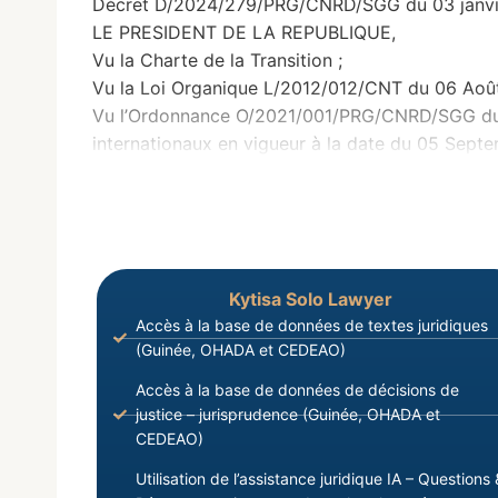
Décret D/2024/279/PRG/CNRD/SGG du 03 janvie
LE PRESIDENT DE LA REPUBLIQUE,
Vu la Charte de la Transition ;
Vu la Loi Organique L/2012/012/CNT du 06 Août 
Vu l’Ordonnance O/2021/001/PRG/CNRD/SGG du 1
internationaux en vigueur à la date du 05 Sept
Kytisa Solo Lawyer
Accès à la base de données de textes juridiques
(Guinée, OHADA et CEDEAO)
Accès à la base de données de décisions de
justice – jurisprudence (Guinée, OHADA et
CEDEAO)
Utilisation de l’assistance juridique IA – Questions 