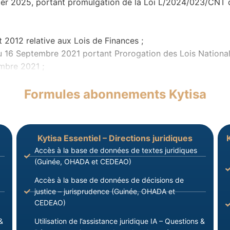
r 2025, portant promulgation de la Loi L/2024/023/CNT
2012 relative aux Lois de Finances ;
6 Septembre 2021 portant Prorogation des Lois Nationale
embre 2021 ;
Formules abonnements Kytisa
Kytisa Essentiel – Directions juridiques
Accès à la base de données de textes juridiques
(Guinée, OHADA et CEDEAO)
Accès à la base de données de décisions de
justice – jurisprudence (Guinée, OHADA et
CEDEAO)
&
Utilisation de l’assistance juridique IA – Questions &