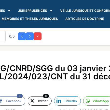
UES
JURISPRUDENCES
VEILLE JURIDIQUE ET CONFOR
MEMOIRES ET THESES JURIDIQUES
ARTICLES DE DOCTRINE
0/0
G/CNRD/SGG du 03 janvier 
oi L/2024/023/CNT du 31 dé
0
0
Facebook
Twitter
LinkedIn
WhatsApp