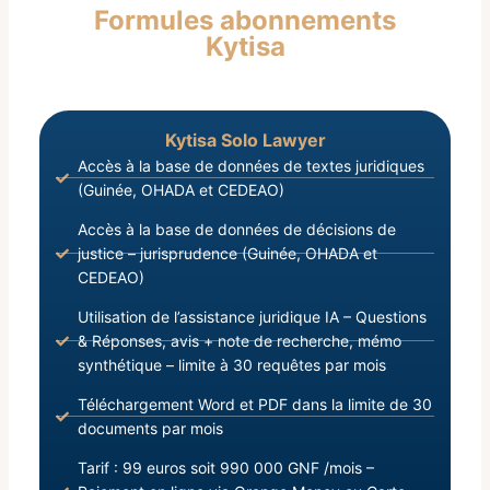
Formules abonnements
Vu la Loi L/2019/035/AN du 04 Juillet 2019,
Kytisa
portant Code Civil ; Vu la Loi L/2019/059/AN du
30 Décembre 2019, portant Code de l’Enfant ;
Kytisa Solo Lawyer
Accès à la base de données de textes juridiques
(Guinée, OHADA et CEDEAO)
Accès à la base de données de décisions de
justice – jurisprudence (Guinée, OHADA et
CEDEAO)
Utilisation de l’assistance juridique IA – Questions
& Réponses, avis + note de recherche, mémo
synthétique – limite à 30 requêtes par mois
Téléchargement Word et PDF dans la limite de 30
documents par mois
Tarif : 99 euros soit 990 000 GNF /mois –