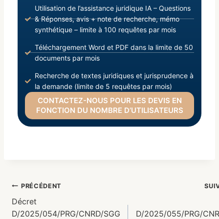
Utilisation de l’assistance juridique IA – Questions
& Réponses, avis + note de recherche, mémo
synthétique – limite à 100 requêtes par mois
Téléchargement Word et PDF dans la limite de 50
documents par mois
Recherche de textes juridiques et jurisprudence à
la demande (limite de 5 requêtes par mois)
CONTACTEZ-NOUS POUR LES DEVIS EN
FONCTION DU NOMBRE D’UTILISATEURS
PRÉCÉDENT
SUI
Décret
D/2025/054/PRG/CNRD/SGG
D/2025/055/PRG/CN