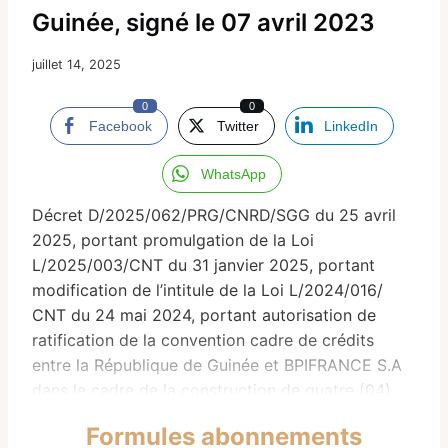
Guinée, signé le 07 avril 2023
juillet 14, 2025
0
0
Facebook
Twitter
LinkedIn
WhatsApp
Décret D/2025/062/PRG/CNRD/SGG du 25 avril
2025, portant promulgation de la Loi
L/2025/003/CNT du 31 janvier 2025, portant
modification de l’intitule de la Loi L/2024/016/
CNT du 24 mai 2024, portant autorisation de
ratification de la convention cadre de crédits
entre la République de Guinée et BPIFRANCE S.A
dans le cadre de la construction de quatre (04)
hôpitaux régionaux évolutifs, modulaires,
Formules abonnements
industriels et durables en République de Guinée,