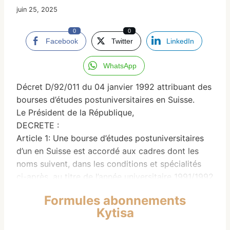
juin 25, 2025
0
0
Facebook
Twitter
LinkedIn
WhatsApp
Décret D/92/011 du 04 janvier 1992 attribuant des
bourses d’études postuniversitaires en Suisse.
Le Président de la République,
DECRETE :
Article 1: Une bourse d’études postuniversitaires
d’un en Suisse est accordé aux cadres dont les
noms suivent, dans les conditions et spécialités
ci-après, au titre de l’année universitaire 1991/1992
:
Formules abonnements
1 – Salmane Diarouga DIALLO, Gastroenthérologie
Kytisa
Chirurgicale