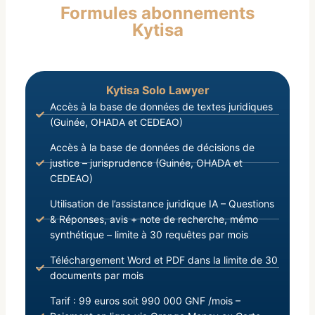
Formules abonnements
1988, portant principes fondamentaux de
Kytisa
création, d’organisation, de gestion et de contrôle
des structures des Services Publication vu le du
décret Premier D/96/098/PRG/SGG Ministre; du 9
juillet 1996, portant nomination-
Kytisa Solo Lawyer
Accès à la base de données de textes juridiques
(Guinée, OHADA et CEDEAO)
Accès à la base de données de décisions de
justice – jurisprudence (Guinée, OHADA et
CEDEAO)
Utilisation de l’assistance juridique IA – Questions
& Réponses, avis + note de recherche, mémo
synthétique – limite à 30 requêtes par mois
Téléchargement Word et PDF dans la limite de 30
documents par mois
Tarif : 99 euros soit 990 000 GNF /mois –