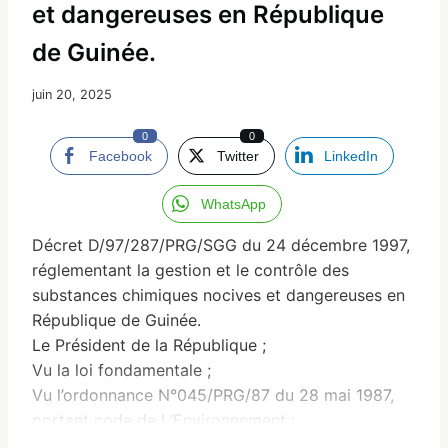
et dangereuses en République
de Guinée.
juin 20, 2025
0
0
Facebook
Twitter
LinkedIn
WhatsApp
Décret D/97/287/PRG/SGG du 24 décembre 1997,
réglementant la gestion et le contrôle des
substances chimiques nocives et dangereuses en
République de Guinée.
Le Président de la République ;
Vu la loi fondamentale ;
Vu l’ordonnance N°045/PRG/87 du 28 mai 1987,
portant code de I ‘Environnement ;
Vu l’ordonnance N°030/PRG/SGG/88 du 15 juin