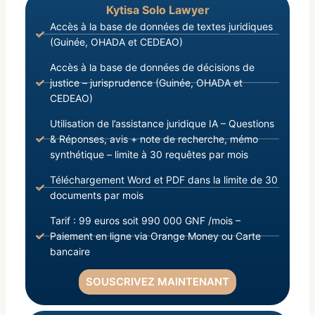
septembre 2011 portant Code Minier de la
Kytisa Solo Lawyer
République de Guinée, notamment en son article
Accès à la base de données de textes juridiques
150-II ;
(Guinée, OHADA et CEDEAO)
Vu l’ordonnance N°91/025/PRG/SGG du 11 mars
Accès à la base de données de décisions de
1991 portant cadre institutionnel des entreprises
justice – jurisprudence (Guinée, OHADA et
publiques ;
CEDEAO)
Utilisation de l’assistance juridique IA – Questions
& Réponses, avis + note de recherche, mémo
synthétique – limite à 30 requêtes par mois
Téléchargement Word et PDF dans la limite de 30
documents par mois
Tarif : 99 euros soit 990 000 GNF /mois –
Paiement en ligne via Orange Money ou Carte
bancaire
SOUSCRIVEZ MAINTENANT