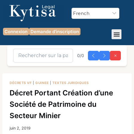
Connexion
Demande d'inscription
0/0
DÉCRETS VF
|
GUINEE
|
TEXTES JURIDIQUES
Décret Portant Création d’une
Société de Patrimoine du
Secteur Minier
juin 2, 2019