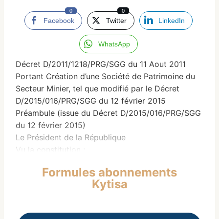
0
0
Facebook
Twitter
LinkedIn
WhatsApp
Décret D/2011/1218/PRG/SGG du 11 Aout 2011
Portant Création d’une Société de Patrimoine du
Secteur Minier, tel que modifié par le Décret
D/2015/016/PRG/SGG du 12 février 2015
Préambule (issue du Décret D/2015/016/PRG/SGG
du 12 février 2015)
Le Président de la République
Vu la constitution ;
Vu la Loi L/2011/006/CNT du 9 Septembre 2011
Formules abonnements
portant Code Minier de la République de Guinée,
Kytisa
telle que modifiée par la Loi L/2013/053/CNT du 8
avril 2013 portant amendement de certaines
dispositions de la Loi L/2011/006/CNT du 9