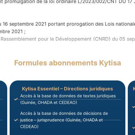
 promulgation de la loi ordinaire L/2023/002/CNT DU 17
 septembre 2021 portant prorogation des Lois nationales
mbre 2021 ;
 Rassemblement pour le Développement (CNRD) du 05 septe
Formules abonnements Kytisa
Kytisa Essentiel – Directions juridiques
Accès à la base de données de textes juridiques
(Guinée, OHADA et CEDEAO)
Accès à la base de données de décisions de
justice – jurisprudence (Guinée, OHADA et
CEDEAO)