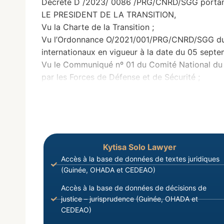
Décrète D /2023/ 0086 /PRG/CNRD/SGG portant
LE PRESIDENT DE LA TRANSITION,
Vu la Charte de la Transition ;
Vu l’Ordonnance O/2021/001/PRG/CNRD/SGG du 16
internationaux en vigueur à la date du 05 septe
Vu le Communiqué nº 01 du Comité National du
par les Forces de Défense et de Sécurité ;
Kytisa Solo Lawyer
Accès à la base de données de textes juridiques
(Guinée, OHADA et CEDEAO)
Accès à la base de données de décisions de
justice – jurisprudence (Guinée, OHADA et
CEDEAO)