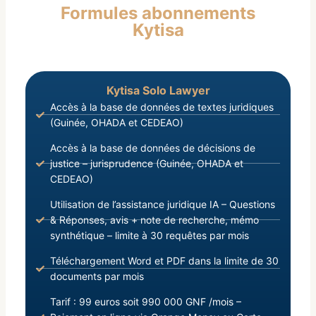
Formules abonnements
relative au contrôle des établissements de crédit
Kytisa
notamment en son article 28 ;
Kytisa Solo Lawyer
Accès à la base de données de textes juridiques
(Guinée, OHADA et CEDEAO)
Accès à la base de données de décisions de
justice – jurisprudence (Guinée, OHADA et
CEDEAO)
Utilisation de l’assistance juridique IA – Questions
& Réponses, avis + note de recherche, mémo
synthétique – limite à 30 requêtes par mois
Téléchargement Word et PDF dans la limite de 30
documents par mois
Tarif : 99 euros soit 990 000 GNF /mois –