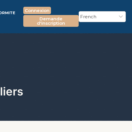
Connexion
FORMITE
Demande
E
d'inscription
liers