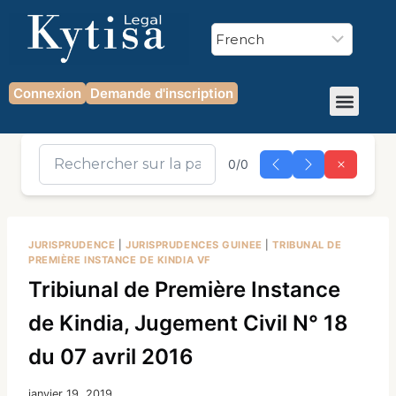
Connexion
Demande d'inscription
0/0
JURISPRUDENCE
|
JURISPRUDENCES GUINEE
|
TRIBUNAL DE
PREMIÈRE INSTANCE DE KINDIA VF
Tribiunal de Première Instance
de Kindia, Jugement Civil N° 18
du 07 avril 2016
janvier 19, 2019