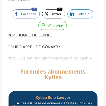
0
0
Facebook
Twitter
LinkedIn
WhatsApp
REPUBLIQUE DE GUINEE
……………
COUR D’APPEL DE CONAKRY
……………
TRIBUNAL DE PREMIERE INSTANCE DE KINDIA
Formules abonnements
Kytisa
Kytisa Solo Lawyer
Accès à la base de données de textes juridiques