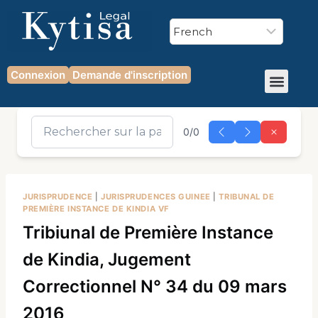
Connexion
Demande d'inscription
0/0
JURISPRUDENCE
|
JURISPRUDENCES GUINEE
|
TRIBUNAL DE
PREMIÈRE INSTANCE DE KINDIA VF
Tribiunal de Première Instance
de Kindia, Jugement
Correctionnel N° 34 du 09 mars
2016