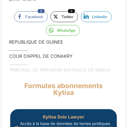
0
0
Facebook
Twitter
LinkedIn
WhatsApp
REPUBLIQUE DE GUINEE
……………
COUR D’APPEL DE CONAKRY
……………
TRIBUNAL DE PREMIERE INSTANCE DE KINDIA
Formules abonnements
Kytisa
Kytisa Solo Lawyer
Accès à la base de données de textes juridiques