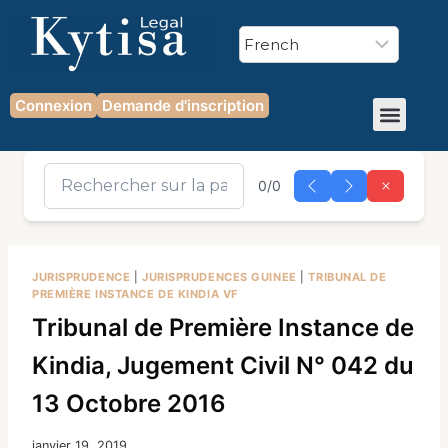
Connexion
Demande d'inscription
0/0
JURISPRUDENCE
|
JURISPRUDENCES GUINEE
|
TRIBUNAL DE
PREMIÈRE INSTANCE DE KINDIA VF
Tribunal de Première Instance de
Kindia, Jugement Civil N° 042 du
13 Octobre 2016
janvier 19, 2019