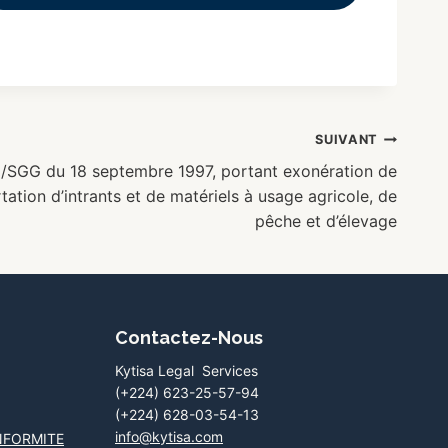
SUIVANT
/SGG du 18 septembre 1997, portant exonération de
rtation d’intrants et de matériels à usage agricole, de
pêche et d’élevage
Contactez-Nous
Kytisa Legal Services
(+224) 623-25-57-94
(+224) 628-03-54-13
info@kytisa.com
NFORMITE