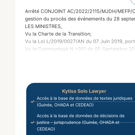
Arrêté CONJOINT AC/2022/2115/MJDH/MEFP/CAB/
gestion du procès des événements du 28 sept
LES MINISTRES,
Vu la Charte de la Transition;
Vu la Loi L/2019/0027/AN du 07 Juin 2019, porta
Vu le Communiqué N ∘001 du 05 Septembre 2021, 
Kytisa Solo Lawyer
Accès à la base de données de textes juridiques
(Guinée, OHADA et CEDEAO)
Accès à la base de données de décisions de
justice – jurisprudence (Guinée, OHADA et
CEDEAO)