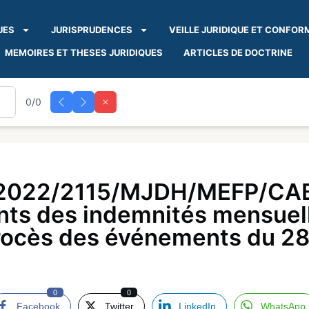
UES
JURISPRUDENCES
VEILLE JURIDIQUE ET CONFOR
MEMOIRES ET THESES JURIDIQUES
ARTICLES DE DOCTRINE
0/0
2022/2115/MJDH/MEFP/CAB
ants des indemnités mensue
 procès des événements du 2
0
0
Facebook
Twitter
LinkedIn
WhatsApp