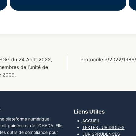
GG du 24 Août 2022,
Protocole P/2022/198
membres de l’unité de
e 2009.
s
Liens Utiles
une plateforme numérique
ACCUEIL
roit guinéen et de l'OHADA. Elle
TEXTES JURIDIQUES
 des outils de compliance pour
JURISPRUDENCES