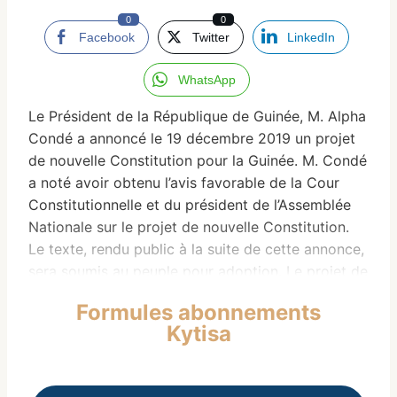
0
0
Facebook
Twitter
LinkedIn
WhatsApp
Le Président de la République de Guinée, M. Alpha
Condé a annoncé le 19 décembre 2019 un projet
de nouvelle Constitution pour la Guinée. M. Condé
a noté avoir obtenu l’avis favorable de la Cour
Constitutionnelle et du président de l’Assemblée
Nationale sur le projet de nouvelle Constitution.
Le texte, rendu public à la suite de cette annonce,
sera soumis au peuple pour adoption. Le projet de
nouvelle Constitution comporte 161 articles et fait
Formules abonnements
passer la durée du mandat présidentiel de cinq à
Kytisa
six ans « renouvelable une fois » (article 40 du
projet de nouvelle Constitution).