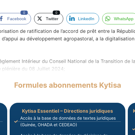
0
0
Facebook
Twitter
LinkedIn
WhatsApp
isation de ratification de l’accord de prêt entre la Républ
 d’appui au développement agropastoral, a la digitalisation
lement Intérieur du Conseil National de la Transition de la
 plénière du 08 Juillet 2024;
Formules abonnements Kytisa
Kytisa Essentiel – Directions juridiques
Accès à la base de données de textes juridiques
(Guinée, OHADA et CEDEAO)