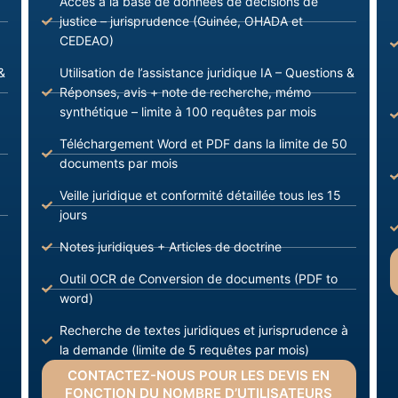
Accès à la base de données de décisions de
justice – jurisprudence (Guinée, OHADA et
CEDEAO)
&
Utilisation de l’assistance juridique IA – Questions &
Réponses, avis + note de recherche, mémo
synthétique – limite à 100 requêtes par mois
Téléchargement Word et PDF dans la limite de 50
documents par mois
Veille juridique et conformité détaillée tous les 15
jours
Notes juridiques + Articles de doctrine
Outil OCR de Conversion de documents (PDF to
word)
Recherche de textes juridiques et jurisprudence à
la demande (limite de 5 requêtes par mois)
CONTACTEZ-NOUS POUR LES DEVIS EN
FONCTION DU NOMBRE D’UTILISATEURS