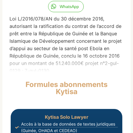
WhatsApp
Loi L/2016/078/AN du 30 décembre 2016,
autorisant la ratification du contrat de l’accord de
prêt entre la République de Guinée et la Banque
Islamique de Développement concernant le projet
d’appui au secteur de la santé post Ebola en
République de Guinée, conclu le 16 octobre 2016
pour un montant de 51.240.000€ projet n°2-gul-
0129 ; 7-gul-0130.
L’ASSEMBLEE NATIONALE,
Formules abonnements
Vu la Constitution en ses articles 72 et 149 ;
Kytisa
Après en avoir délibéré, adopte la Loi dont la
teneur suit.
Article 1er : Est autorisée la ratification de l’accord
de prêt entre la République de Guinée et la
Kytisa Solo Lawyer
Banque Islamique de Développement concernant
Accès à la base de données de textes juridiques
le projet d’appui au secteur de la Santé post-
(Guinée, OHADA et CEDEAO)